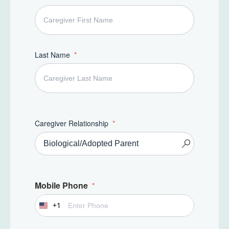
Last Name
Caregiver Relationship
Mobile Phone
+1
U
n
i