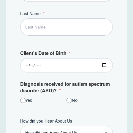
Last Name
Client's Date of Birth
Diagnosis received for autism spectrum
disorder (ASD)?
Yes
No
How did you Hear About Us