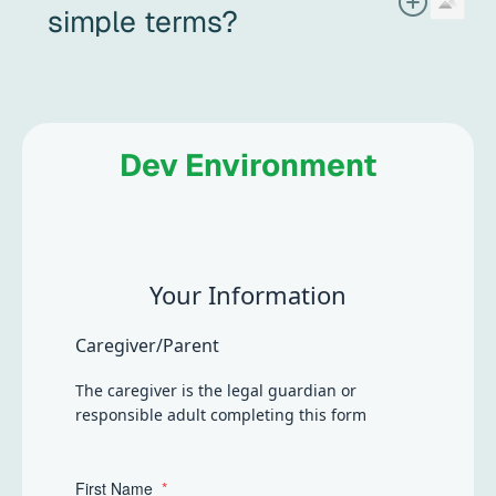
simple terms?
ABA therapy (Applied Behavior Analysis) is a science-
based, play-centered approach that helps children build
meaningful communication, social, and independence
skills. At its heart, ABA is about helping children thrive in
everyday life, in ways that feel respectful, encouraging,
Dev Environment
and supportive.
Your Information
Caregiver/Parent
The caregiver is the legal guardian or
responsible adult completing this form
First Name