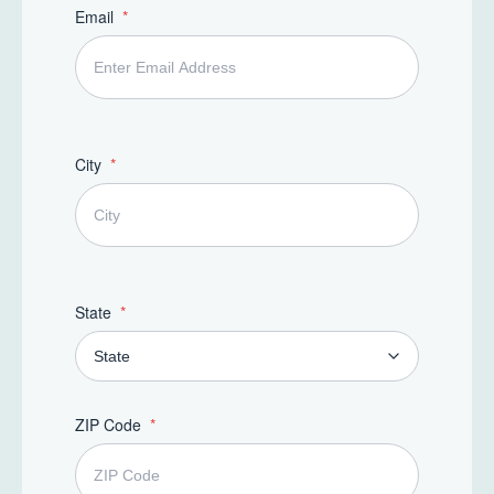
Email
t
e
d
S
t
a
t
e
City
s
+
1
State
ZIP Code