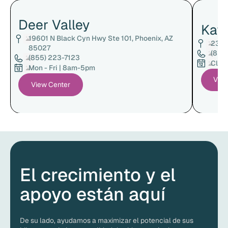
Deer Valley
Kat
19601 N Black Cyn Hwy Ste 101, Phoenix, AZ
23222
85027
(855
(855) 223-7123
Clin
Mon - Fri | 8am-5pm
View
View Center
El crecimiento y el
apoyo están aquí
De su lado, ayudamos a maximizar el potencial de sus