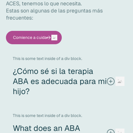
ACES, tenemos lo que necesita.
Estas son algunas de las preguntas más
frecuentes:
Comience a cuidar
This is some text inside of a div block.
¿Cómo sé si la terapia
ABA es adecuada para mi
hijo?
Si su hijo necesita apoyo con la comunicación, la
interacción social, las habilidades de la vida diaria o
comportamientos desafiantes, y busca una terapia
This is some text inside of a div block.
personalizada, basada en datos y compasiva, el ABA
What does an ABA
podría ser una buena opción. El mejor siguiente paso es
una evaluación exhaustiva y una conversación abierta